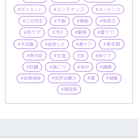
メンテナンス
ダイエット
メンテンス
三日坊主
不眠
便秘
免疫力
冷え
夏ケア
冬ケア
動悸
更年期
天気痛
息苦しさ
春ケア
生理
熱中症
目
秋ケア
肩こり
肝臓
背中
腰痛
薬
自律神経
自然治癒力
頭痛
骨密度